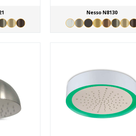
21
Nesso N8130