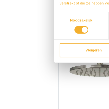
Nesso N81
verstrekt of die ze hebben v
Toestemmingsselectie
Noodzakelijk
Weigeren