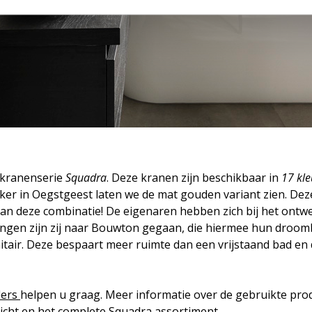
e kranenserie
Squadra
. Deze kranen zijn beschikbaar in
17 kl
ijker in Oegstgeest laten we de mat gouden variant zien. Deze
van deze combinatie! De eigenaren hebben zich bij het ontw
dingen zijn zij naar Bouwton gegaan, die hiermee hun droo
nitair. Deze bespaart meer ruimte dan een vrijstaand bad e
lers
helpen u graag. Meer informatie over de gebruikte prod
icht en het complete Squadra assortiment.