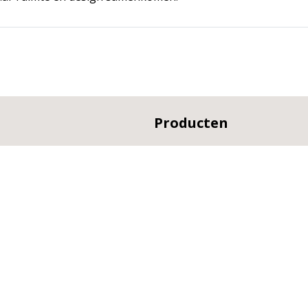
Producten
Baden
Toiletten
Wastafels
Badmeubelen
Fonteinen
Kranen
Douches