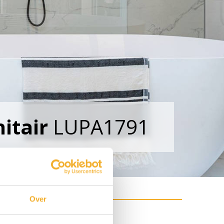
nitair
LUPA1791
Over
r Primo Baden