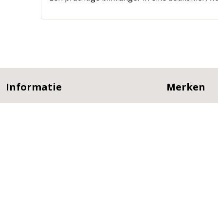
Informatie
Merken
Inspiratie
Luca Sanitair
Projecten
Luca Glass
Service
Luca Heat
Over ons
GB Group
Verkooppunten
Globo
Cobrillo
Lagoo