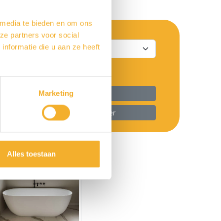
 media te bieden en om ons
ze partners voor social
nformatie die u aan ze heeft
 alle producten in deze serie
Marketing
ver dit product met uw Luca dealer
Alles toestaan