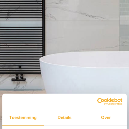
Luca sanitair
Toestemming
Details
Over