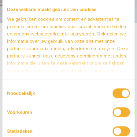
LUPA1784
Deze website maakt gebruik van cookies
We gebruiken cookies om content en advertenties te
personaliseren, om functies voor social media te bieden
Home
Producten
LUPA1784
en om ons websiteverkeer te analyseren. Ook delen we
informatie over uw gebruik van onze site met onze
partners voor social media, adverteren en analyse. Deze
partners kunnen deze gegevens combineren met andere
informatie die u aan ze heeft verstrekt of die ze hebben
verzameld op basis van uw gebruik van hun services.
Toestemmingsselectie
Noodzakelijk
Voorkeuren
Luca sanitair Primo Baden
Statistieken
Artikelnummer: LUPA1784