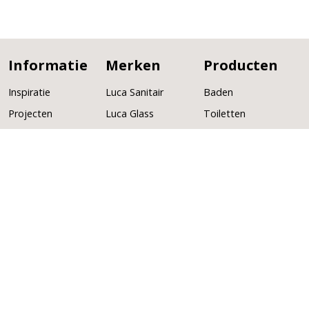
Informatie
Merken
Producten
Inspiratie
Luca Sanitair
Baden
Projecten
Luca Glass
Toiletten
Service
Luca Heat
Wastafels
Over ons
GB Group
Badmeubelen
Verkooppunten
Globo
Fonteinen
Cobrillo
Kranen
Lagoo
Douches
DAS
Radiatoren
Accessoires
Volg ons