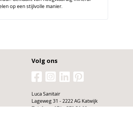
len op een stijlvolle manier.
Volg ons
Luca Sanitair
Lageweg 31 - 2222 AG Katwijk
Telefoon:
071 - 572 56 23
E-mail:
info@lucasanitair.nl
Producten uitsluitend verkrijgbaar via ons