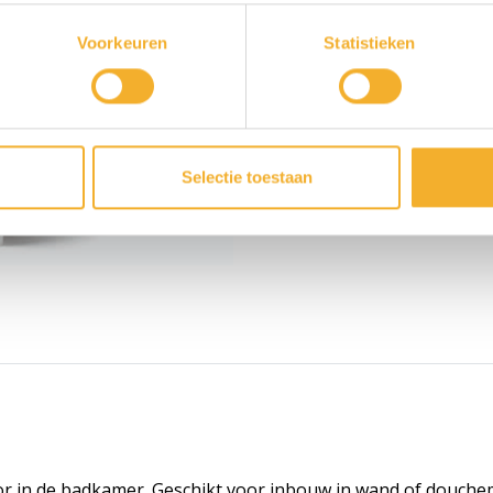
Voorraadartikel
Voorkeuren
Statistieken
Toon
Contact o
Selectie toestaan
or in de badkamer. Geschikt voor inbouw in wand of douch