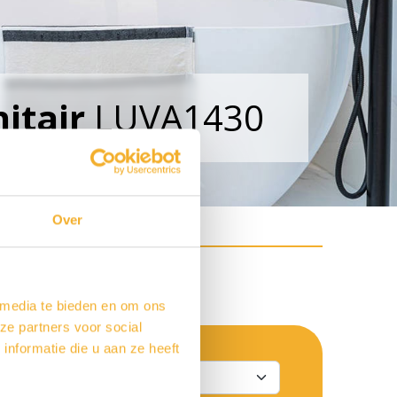
nitair
LUVA1430
Over
 Luca nissen
 media te bieden en om ons
ze partners voor social
nformatie die u aan ze heeft