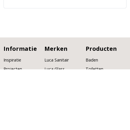
Informatie
Merken
Producten
Inspiratie
Luca Sanitair
Baden
Projecten
Luca Glass
Toiletten
Service
Luca Heat
Wastafels
Over ons
GB Group
Badmeubelen
Verkooppunten
Globo
Fonteinen
Cobrillo
Kranen
Lagoo
Douches
DAS
Radiatoren