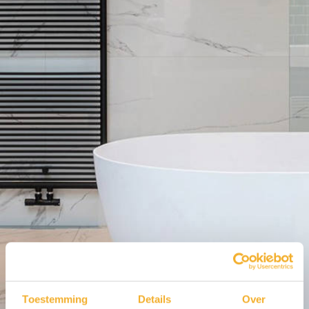
Luca sanitair
Toestemming
Details
Over