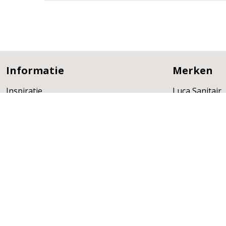
Informatie
Merken
Inspiratie
Luca Sanitair
Projecten
Luca Glass
Service
Luca Heat
Over ons
GB Group
Verkooppunten
Globo
Cobrillo
Lagoo
DAS