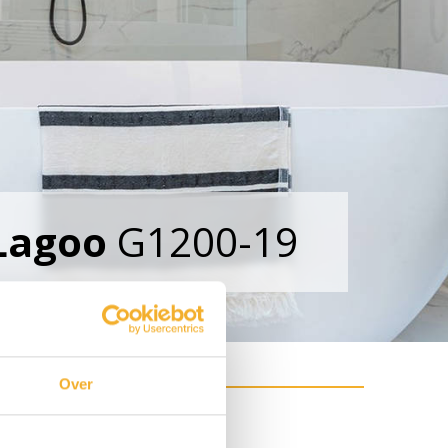
Lagoo
G1200-19
Over